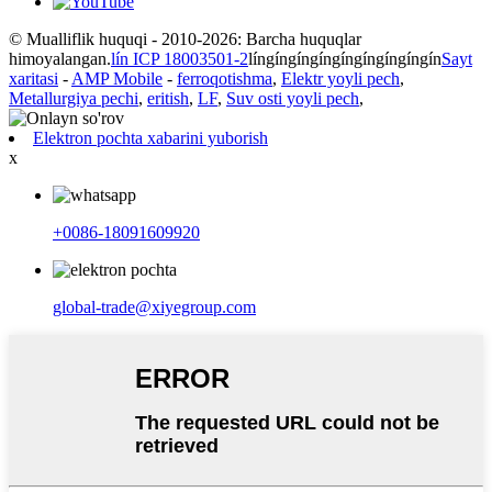
© Mualliflik huquqi - 2010-2026: Barcha huquqlar
himoyalangan.
lín ICP 18003501-2
língíngíngíngíngíngíngíngín
Sayt
xaritasi
-
AMP Mobile
-
ferroqotishma
,
Elektr yoyli pech
,
Metallurgiya pechi
,
eritish
,
LF
,
Suv osti yoyli pech
,
Elektron pochta xabarini yuborish
x
+0086-18091609920
global-trade@xiyegroup.com