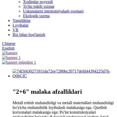
Xodimlar poyezdi
To'liq tsiklli xizmat
Uskunalarni integratsiyalash sxemasi
Ekologik sxema
Yangiliklar
Loyihalar
VR
Biz bilan bog'lanish
Chinese
English
"2+6" malaka afzalliklari
Metall eritish muhandisligi va metall materiallari muhandisligi
bo'yicha muhandislik loyihalash malakasiga ega. Qurilish
korxonalari malakasiga ega: Po'lat konstruksiyalari
muhandisligi bo'yicha II darajali professional pudrat; Atrof-