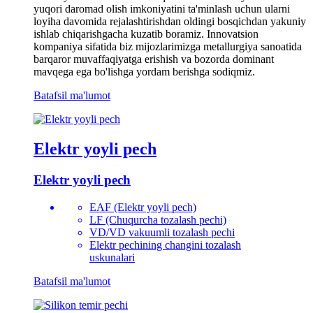
yuqori daromad olish imkoniyatini ta'minlash uchun ularni
loyiha davomida rejalashtirishdan oldingi bosqichdan yakuniy
ishlab chiqarishgacha kuzatib boramiz. Innovatsion
kompaniya sifatida biz mijozlarimizga metallurgiya sanoatida
barqaror muvaffaqiyatga erishish va bozorda dominant
mavqega ega bo'lishga yordam berishga sodiqmiz.
Batafsil ma'lumot
Elektr yoyli pech
Elektr yoyli pech
EAF (Elektr yoyli pech)
LF (Chuqurcha tozalash pechi)
VD/VD vakuumli tozalash pechi
Elektr pechining changini tozalash
uskunalari
Batafsil ma'lumot