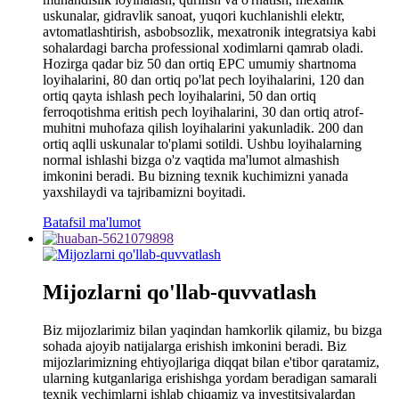
uskunalar, gidravlik sanoat, yuqori kuchlanishli elektr,
avtomatlashtirish, asbobsozlik, mexatronik integratsiya kabi
sohalardagi barcha professional xodimlarni qamrab oladi.
Hozirga qadar biz 50 dan ortiq EPC umumiy shartnoma
loyihalarini, 80 dan ortiq po'lat pech loyihalarini, 120 dan
ortiq qayta ishlash pech loyihalarini, 50 dan ortiq
ferroqotishma eritish pech loyihalarini, 30 dan ortiq atrof-
muhitni muhofaza qilish loyihalarini yakunladik. 200 dan
ortiq aqlli uskunalar to'plami sotildi. Ushbu loyihalarning
normal ishlashi bizga o'z vaqtida ma'lumot almashish
imkonini beradi. Bu bizning texnik kuchimizni yanada
yaxshilaydi va tajribamizni boyitadi.
Batafsil ma'lumot
Mijozlarni qo'llab-quvvatlash
Biz mijozlarimiz bilan yaqindan hamkorlik qilamiz, bu bizga
sohada ajoyib natijalarga erishish imkonini beradi. Biz
mijozlarimizning ehtiyojlariga diqqat bilan e'tibor qaratamiz,
ularning kutganlariga erishishga yordam beradigan samarali
texnik yechimlarni ishlab chiqamiz va investitsiyalardan