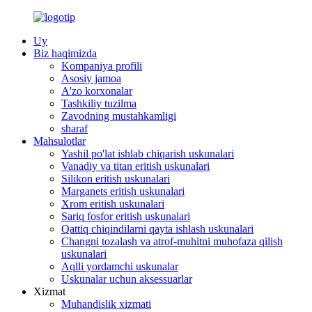
Uy
Biz haqimizda
Kompaniya profili
Asosiy jamoa
A'zo korxonalar
Tashkiliy tuzilma
Zavodning mustahkamligi
sharaf
Mahsulotlar
Yashil po'lat ishlab chiqarish uskunalari
Vanadiy va titan eritish uskunalari
Silikon eritish uskunalari
Marganets eritish uskunalari
Xrom eritish uskunalari
Sariq fosfor eritish uskunalari
Qattiq chiqindilarni qayta ishlash uskunalari
Changni tozalash va atrof-muhitni muhofaza qilish
uskunalari
Aqlli yordamchi uskunalar
Uskunalar uchun aksessuarlar
Xizmat
Muhandislik xizmati