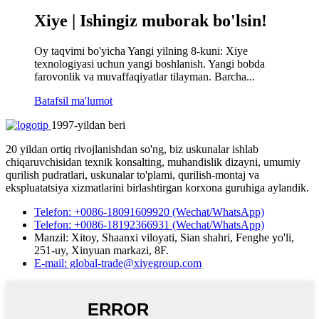
Xiye | Ishingiz muborak bo'lsin!
Oy taqvimi bo'yicha Yangi yilning 8-kuni: Xiye
texnologiyasi uchun yangi boshlanish. Yangi bobda
farovonlik va muvaffaqiyatlar tilayman. Barcha...
Batafsil ma'lumot
1997-yildan beri
20 yildan ortiq rivojlanishdan so'ng, biz uskunalar ishlab
chiqaruvchisidan texnik konsalting, muhandislik dizayni, umumiy
qurilish pudratlari, uskunalar to'plami, qurilish-montaj va
ekspluatatsiya xizmatlarini birlashtirgan korxona guruhiga aylandik.
Telefon: +0086-18091609920 (Wechat/WhatsApp)
Telefon: +0086-18192366931 (Wechat/WhatsApp)
Manzil: Xitoy, Shaanxi viloyati, Sian shahri, Fenghe yo'li,
251-uy, Xinyuan markazi, 8F.
E-mail: global-trade@xiyegroup.com