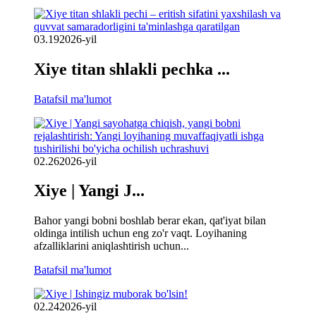
03.19
2026-yil
Xiye titan shlakli pechka ...
Batafsil ma'lumot
02.26
2026-yil
Xiye | Yangi J...
Bahor yangi bobni boshlab berar ekan, qat'iyat bilan
oldinga intilish uchun eng zo'r vaqt. Loyihaning
afzalliklarini aniqlashtirish uchun...
Batafsil ma'lumot
02.24
2026-yil