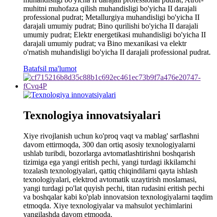
muhitni muhofaza qilish muhandisligi bo'yicha II darajali
professional pudrat; Metallurgiya muhandisligi bo'yicha II
darajali umumiy pudrat; Bino qurilishi bo'yicha II darajali
umumiy pudrat; Elektr energetikasi muhandisligi bo'yicha II
darajali umumiy pudrat; va Bino mexanikasi va elektr
o'rnatish muhandisligi bo'yicha II darajali professional pudrat.
Batafsil ma'lumot
Texnologiya innovatsiyalari
Xiye rivojlanish uchun ko'proq vaqt va mablag' sarflashni
davom ettirmoqda, 300 dan ortiq asosiy texnologiyalarni
ushlab turibdi, bozorlarga avtomatlashtirishni boshqarish
tizimiga ega yangi eritish pechi, yangi turdagi ikkilamchi
tozalash texnologiyalari, qattiq chiqindilarni qayta ishlash
texnologiyalari, elektrod avtomatik uzaytirish moslamasi,
yangi turdagi po'lat quyish pechi, titan rudasini eritish pechi
va boshqalar kabi ko'plab innovatsion texnologiyalarni taqdim
etmoqda. Xiye texnologiyalar va mahsulot yechimlarini
yangilashda davom etmoqda.