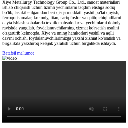
Xiye Metallurgy Technology Group Co., Ltd., sanoat materiallari
ishlab chiqarish uchun tizimli yechimlarni taqdim etishga sodiq
bo'lib, tashkil etilganidan beri qisqa muddatli yashil po'lat quyish,
ferroqotishmalar, kremniy, titan, sariq fosfor va qattiq chiqindilarni
qayta ishlash sohalarida texnik mahsulotlar va yechimlarni doimiy
ravishda yangilab, foydalanuvchilarning xizmat ko'rsatish usulini
o'zgartirib kelmoqda. Xiye va uning hamkorlari yashil va aqlli
davrni ochish, foydalanuvchilarimizga yaxshi xizmat ko'rsatish va
birgalikda yaxshiroq kelajak yaratish uchun birgalikda ishlaydi.
Batafsil ma'lumot