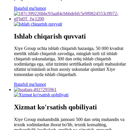
Batafsil ma'lumot
Ishlab chiqarish quvvati
Xiye Group uchta ishlab chiqarish bazasiga, 50 000 kvadrat
metrlik ishlab chiqarish zavodiga, minglab turli xil ishlab
chiqarish uskunalariga, 300 dan ortiq ishlab chiqarish
xodimlariga ega, sifat tizimini sertifikatlash orqali mahsulotlar
sifatini ta'minlash uchun asosiy uskunalar qismlari Xiye
tomonidan uyda ishlab chiqariladi.
Batafsil ma'lumot
Xizmat ko'rsatish qobiliyati
Xiye Group muhandislik jamoasi 500 dan ortiq muhandis va
texnik xodimlardan iborat bo'lib, texnik konsalting,
muhandislik loyihalash, qurilish va o'rnatish, mexanik