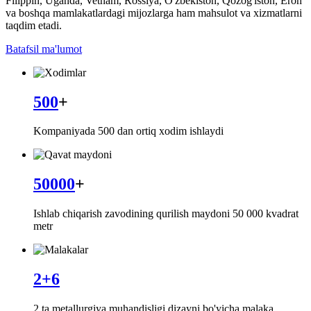
Filippin, Uganda, Vetnam, Rossiya, O'zbekiston, Qozog'iston, Eron
va boshqa mamlakatlardagi mijozlarga ham mahsulot va xizmatlarni
taqdim etadi.
Batafsil ma'lumot
500
+
Kompaniyada 500 dan ortiq xodim ishlaydi
50000
+
Ishlab chiqarish zavodining qurilish maydoni 50 000 kvadrat
metr
2+6
2 ta metallurgiya muhandisligi dizayni bo'yicha malaka